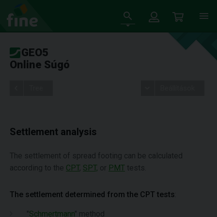
GEO5
Online Súgó
Tree
Beállítások
Settlement analysis
The settlement of spread footing can be calculated
according to the
CPT
,
SPT,
or
PMT
tests.
The settlement determined from the CPT tests
:
"
Schmertmann
" method