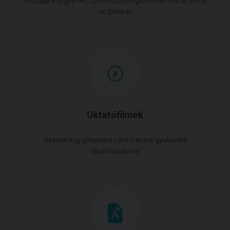
Próbálja ki ingyenes, számítási megkötések nélküli demó
verziónkat.
Oktatófilmek
Vessen egy pillantást szoftverünk gyakorlati
alkalmazására!