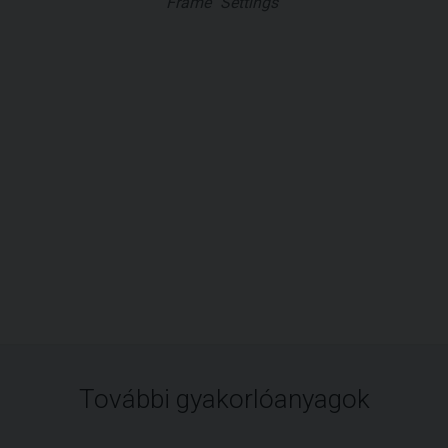
Frame "Settings"
További gyakorlóanyagok