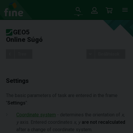
GEO5
Online Súgó
Tree
Beállítások
Settings
The basic parameters of task are entered in the frame
"
Settings
":
Coordinate system
- determines the orientation of
x
,
y
axis. Entered coordinates
x
,
y
are not recalculated
after a change of coordinate system.