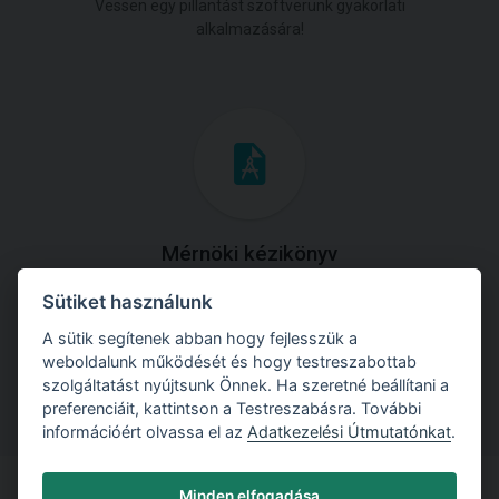
Vessen egy pillantást szoftverünk gyakorlati
alkalmazására!
Mérnöki kézikönyv
Sütiket használunk
Töltse le útmutatónkat az összes elméleti anyaggal és
gyakorlati példával!
A sütik segítenek abban hogy fejlesszük a
weboldalunk működését és hogy testreszabottab
szolgáltatást nyújtsunk Önnek. Ha szeretné beállítani a
preferenciáit, kattintson a Testreszabásra. További
információért olvassa el az
Adatkezelési Útmutatónkat
.
Minden elfogadása