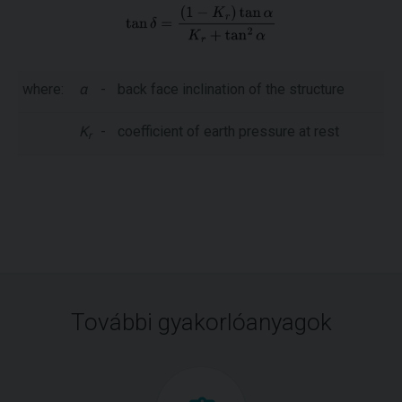
where:
α
-
back face inclination of the structure
K
-
coefficient of earth pressure at rest
r
További gyakorlóanyagok