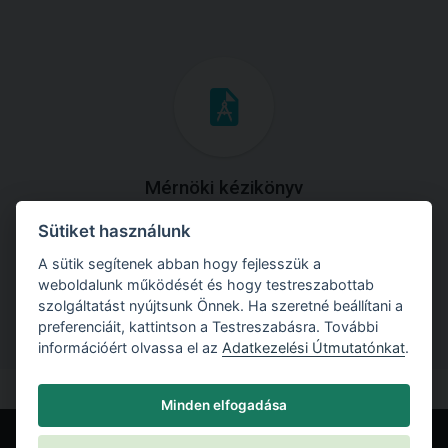
Mérnöki kézikönyv
Sütiket használunk
Töltse le útmutatónkat az összes elméleti anyaggal és
gyakorlati példával!
A sütik segítenek abban hogy fejlesszük a
weboldalunk működését és hogy testreszabottab
szolgáltatást nyújtsunk Önnek. Ha szeretné beállítani a
preferenciáit, kattintson a Testreszabásra. További
információért olvassa el az
Adatkezelési Útmutatónkat
.
Minden elfogadása