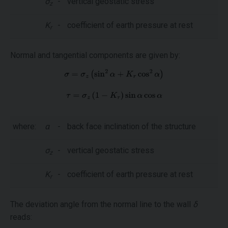
σ
-
vertical geostatic stress
z
K
-
coefficient of earth pressure at rest
r
Normal and tangential components are given by:
where:
α
-
back face inclination of the structure
σ
-
vertical geostatic stress
z
K
-
coefficient of earth pressure at rest
r
The deviation angle from the normal line to the wall
δ
reads: