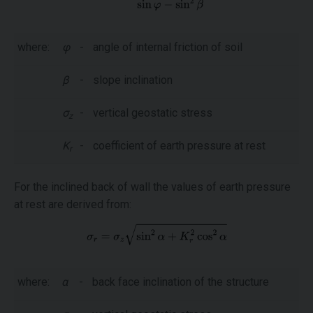
where:
φ
-
angle of internal friction of soil
β
-
slope inclination
σ
-
vertical geostatic stress
z
K
-
coefficient of earth pressure at rest
r
For the inclined back of wall the values of earth pressure
at rest are derived from:
where:
α
-
back face inclination of the structure