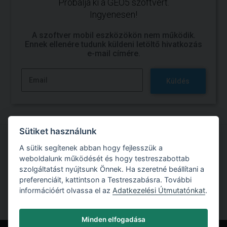
Próbálja ki a GEO5 szoftvert.
Ingyenesen!
A szoftver mobil eszközökön nem működik.
Ennek ellenére tudunk küldeni letöltő hivatkozás
e-mail címére.
Küldés
Sütiket használunk
A sütik segítenek abban hogy fejlesszük a
Próbálja ki a GEO5 szoftverrel való munkát
weboldalunk működését és hogy testreszabottab
szolgáltatást nyújtsunk Önnek. Ha szeretné beállítani a
Ingyenes próbaverzió
preferenciáit, kattintson a Testreszabásra. További
információért olvassa el az
Adatkezelési Útmutatónkat
.
Minden elfogadása