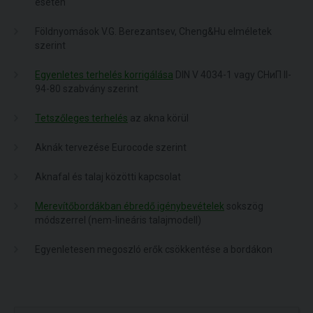
esetén
Földnyomások V.G. Berezantsev, Cheng&Hu elméletek
szerint
Egyenletes terhelés korrigálása
DIN V 4034-1 vagy СНиП II-
94-80 szabvány szerint
Tetszőleges terhelés
az akna körül
Aknák tervezése Eurocode szerint
Aknafal és talaj közötti kapcsolat
Merevítőbordákban ébredő igénybevételek
sokszög
módszerrel (nem-lineáris talajmodell)
Egyenletesen megoszló erők csökkentése a bordákon