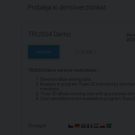
Próbálja ki demóverziónkat.
TRUSS4 Demo
Verz
202
Letöltés
( 1,30 MB )
TRUSS4 Demo version restrictions:
Does not allow saving data
Analysis in program Truss 2D is limited by struct
members
Truss 3D allows working only with ground plan te
Cost calculation is not available in program Truss 
Országok