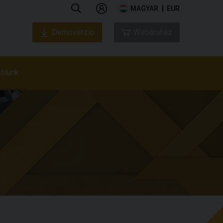
MAGYAR
EUR
Demoverzió
Webáruház
ólunk
Rólunk