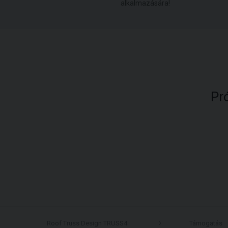
alkalmazására!
Pr
Roof Truss Design TRUSS4
Támogatás