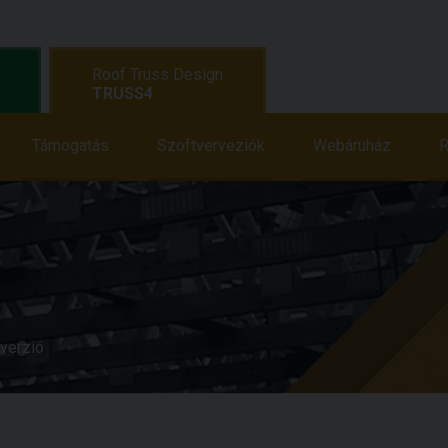
Roof Truss Design
TRUSS4
Oktatás
Támogatás
Támogatás
Szoftverveziók
Hírek
Webáruház
Webáruház
R
verzió