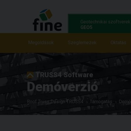
Geotechnikai szoftverek
GEO5
Megoldások
Megoldások
Jellemzök
Szeglemezek
Programok
Oktatás
TRUSS4 Software
Demóverzió
Roof Truss Design TRUSS4
Támogatás
Demó