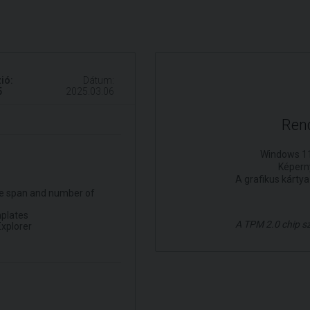
ió:
Dátum:
5
2025.03.06
Ren
Windows 11
Képern
A grafikus kárty
ure span and number of
mplates
A TPM 2.0 chip sz
Explorer