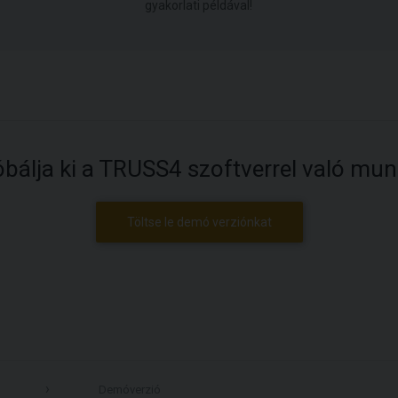
gyakorlati példával!
óbálja ki a TRUSS4 szoftverrel való mun
Töltse le demó verziónkat
Demóverzió