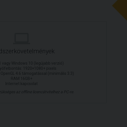
dszerkövetelmények
 vagy Windows 10 (legújabb verzió)
yőfelbontás: 1920×1080+ pixels
a OpenGL 4.6 támogatással (minimális 3.3)
RAM 16GB+
Internet kapcsolat
ükséges az offline licencátvitelhez a PC-re
.