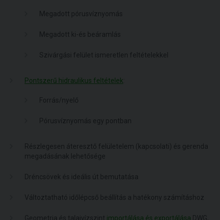
Megadott pórusvíznyomás
Megadott ki-és beáramlás
Szivárgási felület ismeretlen feltételekkel
Pontszerű hidraulikus feltételek
:
Forrás/nyelő
Pórusvíznyomás egy pontban
Részlegesen áteresztő felületelem (kapcsolati) és gerenda
megadásának lehetősége
Dréncsövek és ideális út bemutatása
Változtatható időlépcső beállítás a hatékony számításhoz
Geometria és talajvízszint
importálása és exportálása
DWG,