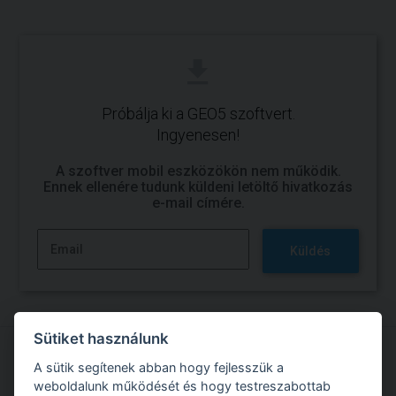
Próbálja ki a GEO5 szoftvert.
Ingyenesen!
A szoftver mobil eszközökön nem működik.
Ennek ellenére tudunk küldeni letöltő hivatkozás
e-mail címére.
Küldés
Sütiket használunk
A sütik segítenek abban hogy fejlesszük a
Próbálja ki a GEO5 szoftverrel való munkát
weboldalunk működését és hogy testreszabottab