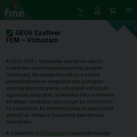
GEO5 Szoftver
FEM – Vízhozam
A GEO5 FEM – Vízáramlás állandó és változó
vízáramlás számítására használható program
(szivárgás). Az anyagjellemzők és a modell
peremfeltételeinek megadása után a program
számítja pórusvíznyomás eloszlását változó és
egyensúlyi állapotban, telítettségi fokot a telítetlen
zónákban, szivárgási sebességet és a modell be-
és kiáramlását. Az eredményül kapott talajvízszint
átvihető az általános feszültség-alakváltozás
számításba.
A Vízáramlás a
FEM program
kiegészítő modulja