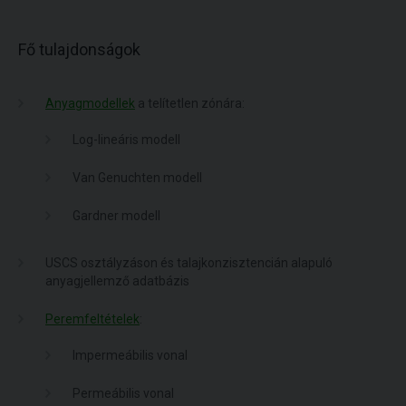
Fő tulajdonságok
Anyagmodellek
a telítetlen zónára:
Log-lineáris modell
Van Genuchten modell
Gardner modell
USCS osztályzáson és talajkonzisztencián alapuló
anyagjellemző adatbázis
Peremfeltételek
:
Impermeábilis vonal
Permeábilis vonal