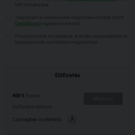
DXF formátumba
Talajvízszint eredményeinek megosztása munkák között
GeoClipboard
vágólapon keresztül
Pórusvíznyomás eloszlásának, áramlási sebességeknek és
talajvízszintnek szemléletes megjelenítése
Előfizetés
400 €
Évente
Megvesz
Előfizetés előnyeit
Csomagban is elérhető: