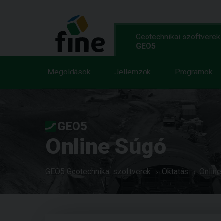
Geotechnikai szoftverek
GEO5
Megoldások
Jellemzök
Programok
GEO5
Online Súgó
GEO5 Geotechnikai szoftverek
Oktatás
Onlin