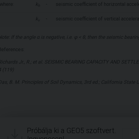
where:
k
-
seismic coefficient of horizontal accel
h
k
-
seismic coefficient of vertical acceler
v
Note: If the angle
α
is negative, i.e.
φ < θ
, then the seismic bearin
References:
Richards Jr., R.; et al. SEISMIC BEARING CAPACITY AND SETT
4 (119)
Das, B. M. Principles of Soil Dynamics, 3rd ed.; California State
Próbálja ki a GEO5 szoftvert.