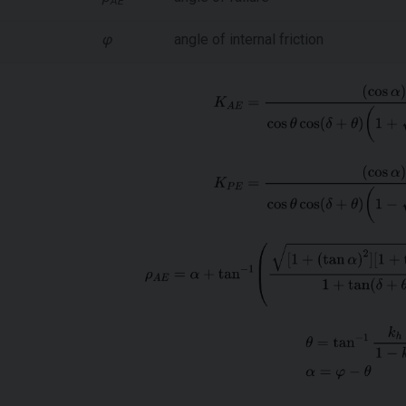
AE
φ
angle of internal friction