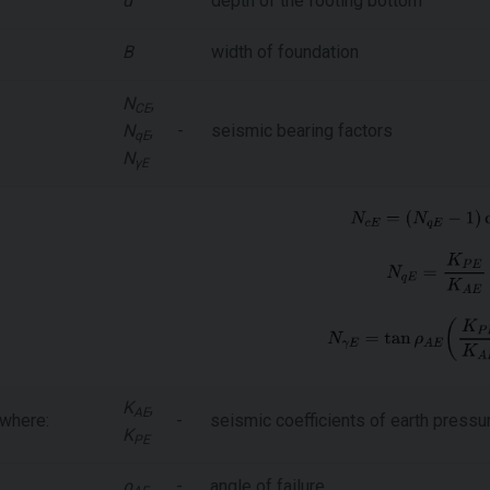
d
depth of the footing bottom
B
width of foundation
N
,
CE
N
,
-
seismic bearing factors
qE
N
γE
K
,
AE
where:
-
seismic coefficients of earth pressu
K
PE
ρ
-
angle of failure