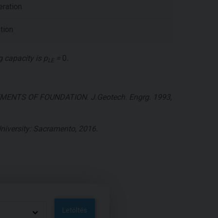
eration
ation
g capacity is
p
=
0
.
LE
LEMENTS OF FOUNDATION. J.Geotech. Engrg. 1993,
 University: Sacramento, 2016.
Letöltés