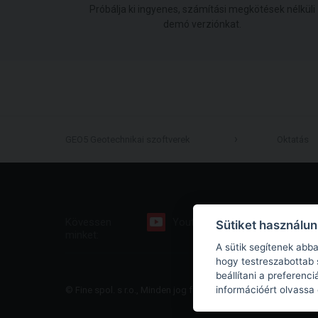
Próbálja ki ingyenes, számítási megkötések nélküli
demó verziónkat.
GEO5 Geotechnikai szoftverek
Oktatás
Kövessen
Youtube
Facebook
Sütiket használu
minket:
A sütik segítenek abb
hogy testreszabottab 
beállítani a preferenc
információért olvassa
© Fine spol. s r.o., Minden jog fenntartva |
Oldaltérkép
|
Privacy