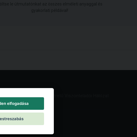
öltse le útmutatónkat az összes elméleti anyaggal és
gyakorlati példával!
Világméretű Viszonteladói Hálózat
den elfogadása
estreszabás