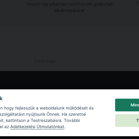
Vessen egy pillantást szoftverünk gyakorlati
T
alkalmazására!
Online Súgó
LinkedIn
nk
Min
an hogy fejlesszük a weboldalunk működését és
szolgáltatást nyújtsunk Önnek. Ha szeretné
T
iáit, kattintson a Testreszabásra. További
 el az
Adatkezelési Útmutatónkat
.
 Policy
|
Sütik beállításai
|
End User License Agreement
|
Kapcsolat