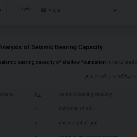
Nyelv:
Angol
Analysis of Seismic Bearing Capacity
Seismic bearing capacity of shallow foundation
is calculated 
where:
p
-
seismic bearing capacity
LE
c
-
cohesion of soil
γ
unit weight of soil