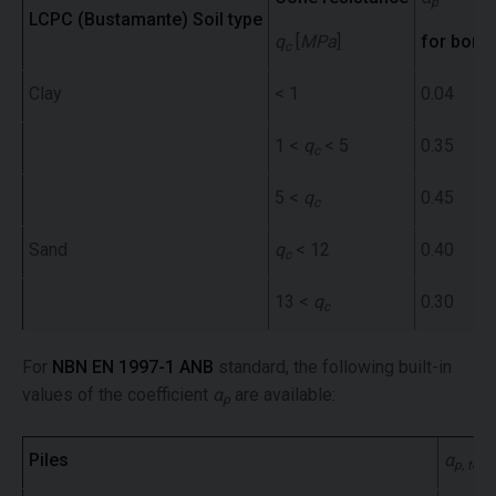
p
LCPC
(Bustamante)
Soil type
q
[
MPa
]
for bored
c
Clay
< 1
0.04
1 <
q
< 5
0.35
c
5 <
q
0.45
c
Sand
q
< 12
0.40
c
13 <
q
0.30
c
For
NBN EN 1997-1 ANB
standard, the following built-in
values of the coefficient
α
are available:
p
Piles
α
p, tert.