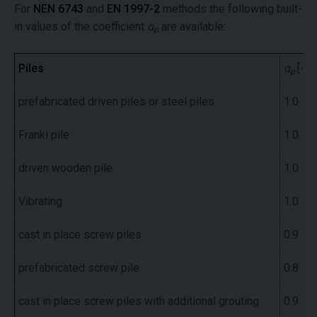
For
NEN 6743
and
EN 1997-2
methods the following built-
in values of the coefficient
α
are available:
p
Piles
α
[
-
]
p
prefabricated driven piles or steel piles
1.0
Franki pile
1.0
driven wooden pile
1.0
Vibrating
1.0
cast in place screw piles
0.9
prefabricated screw pile
0.8
cast in place screw piles with additional grouting
0.9