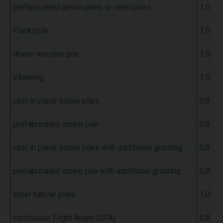
prefabricated driven piles or steel piles
1,0
Franki pile
1,0
driven wooden pile
1,0
Vibrating
1,0
cast in place screw piles
0,8
prefabricated screw pile
0,8
cast in place screw piles with additional grouting
0,8
prefabricated screw pile with additional grouting
0,8
steel tubular piles
1,0
continuous Flight Auger (CFA)
0,8