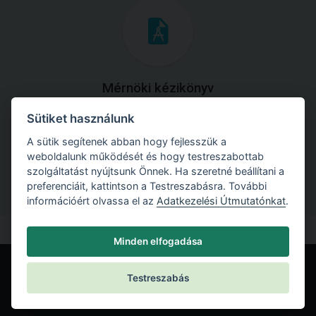
Mérnöki kézikönyv
Sütiket használunk
Töltse le útmutatónkat az összes elméleti anyaggal és
gyakorlati példával!
A sütik segítenek abban hogy fejlesszük a
weboldalunk működését és hogy testreszabottab
szolgáltatást nyújtsunk Önnek. Ha szeretné beállítani a
preferenciáit, kattintson a Testreszabásra. További
információért olvassa el az
Adatkezelési Útmutatónkat
.
Minden elfogadása
Testreszabás
© Fine spol. s r.o.