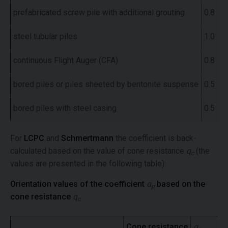
prefabricated screw pile with additional grouting
0.8
steel tubular piles
1.0
continuous Flight Auger (CFA)
0.8
bored piles or piles sheeted by bentonite suspense
0.5
bored piles with steel casing
0.5
For
LCPC
and
Schmertmann
the coefficient is back-
calculated based on the value of cone resistance
q
(the
c
values are presented in the following table):
Orientation values of the coefficient
α
based on the
p
cone resistance
q
c
Cone resistance
α