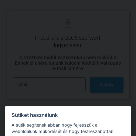
Próbálja ki a GEO5 szoftvert.
Ingyenesen!
A szoftver mobil eszközökön nem működik.
Ennek ellenére tudunk küldeni letöltő hivatkozás
e-mail címére.
Küldés
Sütiket használunk
A sütik segítenek abban hogy fejlesszük a
Próbálja ki a GEO5 szoftverrel való munkát
weboldalunk működését és hogy testreszabottab