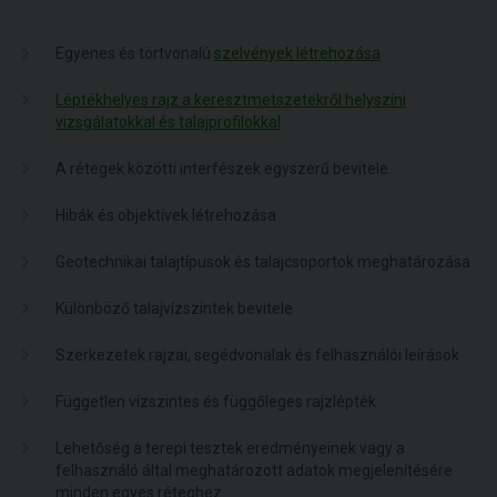
Egyenes és törtvonalú
szelvények létrehozása
Léptékhelyes rajz a keresztmetszetekről helyszíni
vizsgálatokkal és talajprofilokkal
A rétegek közötti interfészek egyszerű bevitele
Hibák és objektívek létrehozása
Geotechnikai talajtípusok és talajcsoportok meghatározása
Különböző talajvízszintek bevitele
Szerkezetek rajzai, segédvonalak és felhasználói leírások
Független vízszintes és függőleges rajzlépték
Lehetőség a terepi tesztek eredményeinek vagy a
felhasználó által meghatározott adatok megjelenítésére
minden egyes réteghez