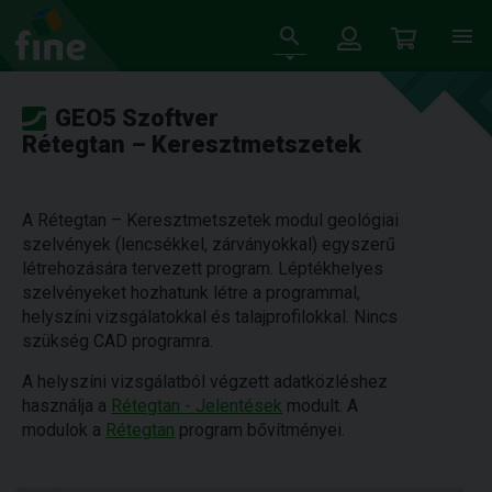
GEO5 Szoftver
Rétegtan – Keresztmetszetek
A Rétegtan – Keresztmetszetek modul geológiai
szelvények (lencsékkel, zárványokkal) egyszerű
létrehozására tervezett program. Léptékhelyes
szelvényeket hozhatunk létre a programmal,
helyszíni vizsgálatokkal és talajprofilokkal. Nincs
szükség CAD programra.
A helyszíni vizsgálatból végzett adatközléshez
használja a
Rétegtan - Jelentések
modult. A
modulok a
Rétegtan
program bővítményei.