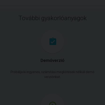
További gyakorlóanyagok
Demóverzió
Próbálja ki ingyenes, számítási megkötések nélküli demó
verziónkat.