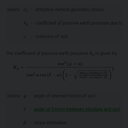
where:
σ
-
effective vertical geostatic stress
z
K
-
coefficient of passive earth pressure due to 
p
c
-
cohesion of soil
The coefficient of passive earth pressure
K
is given by:
p
where:
φ
-
angle of internal friction of soil
δ
-
angle of friction between structure and soil
β
-
slope inclination