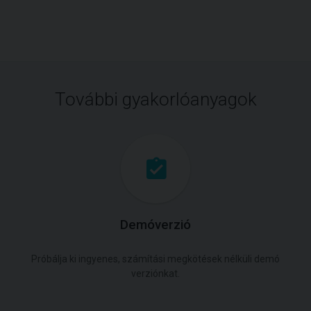
További gyakorlóanyagok
Demóverzió
Próbálja ki ingyenes, számítási megkötések nélküli demó
verziónkat.