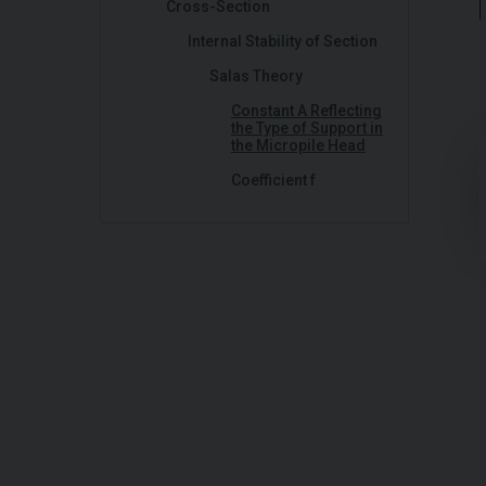
Cross-Section
Internal Stability of Section
Salas Theory
Constant A Reflecting
the Type of Support in
the Micropile Head
Coefficient f