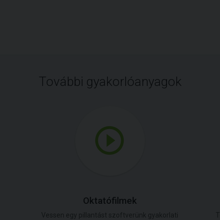
További gyakorlóanyagok
Oktatófilmek
Vessen egy pillantást szoftverünk gyakorlati
T