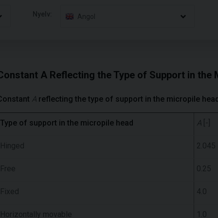
Nyelv:
Angol
Constant A Reflecting the Type of Support in the
Constant
A
reflecting the type of support in the micropile hea
Type of support in the micropile head
A
[-]
Hinged
2.045
Free
0.25
Fixed
4.0
Horizontally movable
1.0