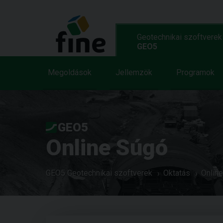
Geotechnikai szoftverek
GEO5
Megoldások
Jellemzök
Programok
GEO5
Online Súgó
GEO5 Geotechnikai szoftverek
Oktatás
Onlin