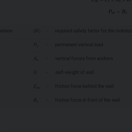
where:
SF
-
required safety factor for the mobiliz
f
P
-
permanent vertical load
v
A
-
vertical forces from anchors
v
G
-
self-weight of wall
E
-
friction force behind the wall
av
B
-
friction force in front of the wall
v