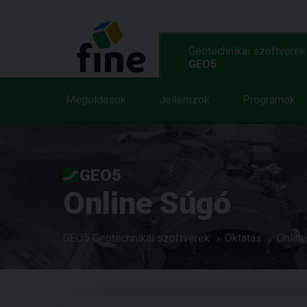
Geotechnikai szoftverek
GEO5
Megoldások
Jellemzök
Programok
GEO5
Online Súgó
GEO5 Geotechnikai szoftverek
Oktatás
Onlin