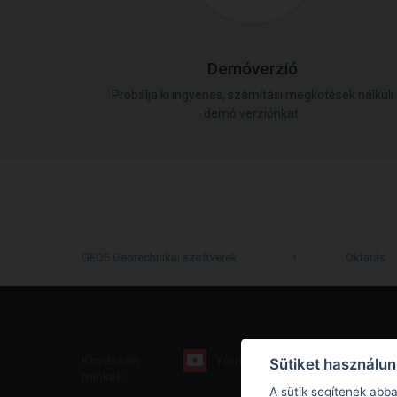
Demóverzió
Próbálja ki ingyenes, számítási megkötések nélküli
demó verziónkat.
GEO5 Geotechnikai szoftverek
Oktatás
Kövessen
Youtube
Facebook
Sütiket használu
minket:
A sütik segítenek abb