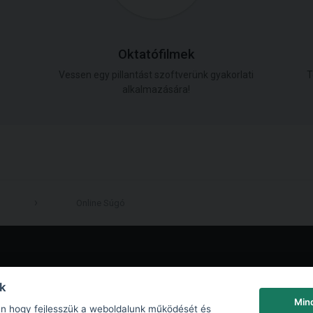
Oktatófilmek
Vessen egy pillantást szoftverünk gyakorlati
T
alkalmazására!
Online Súgó
LinkedIn
nk
Min
an hogy fejlesszük a weboldalunk működését és