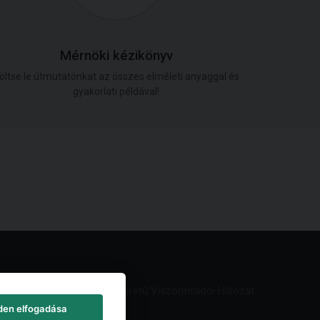
Mérnöki kézikönyv
öltse le útmutatónkat az összes elméleti anyaggal és
gyakorlati példával!
Világméretű Viszonteladói Hálózat
den elfogadása