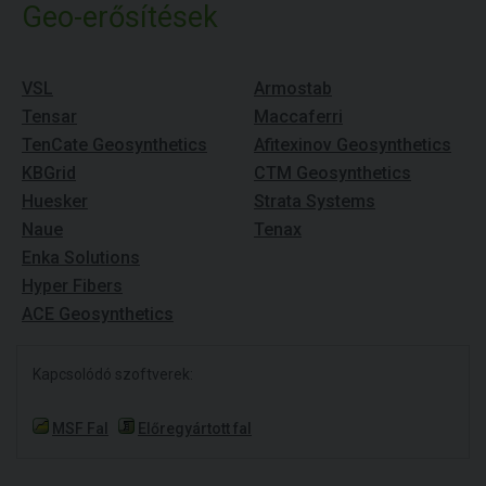
Geo-erősítések
VSL
Armostab
Tensar
Maccaferri
TenCate Geosynthetics
Afitexinov Geosynthetics
KBGrid
CTM Geosynthetics
Huesker
Strata Systems
Naue
Tenax
Enka Solutions
Hyper Fibers
ACE Geosynthetics
Kapcsolódó szoftverek:
MSF Fal
Előregyártott fal