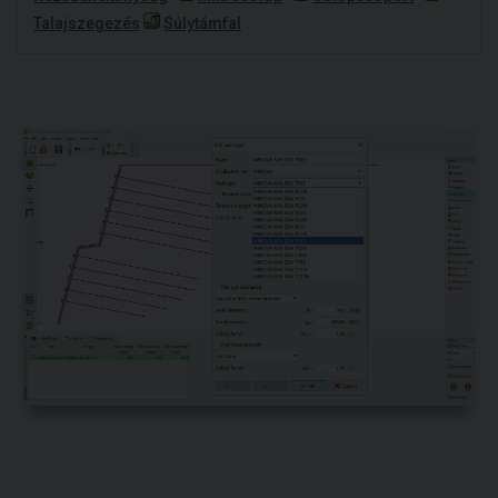
Talajszegezés
Súlytámfal