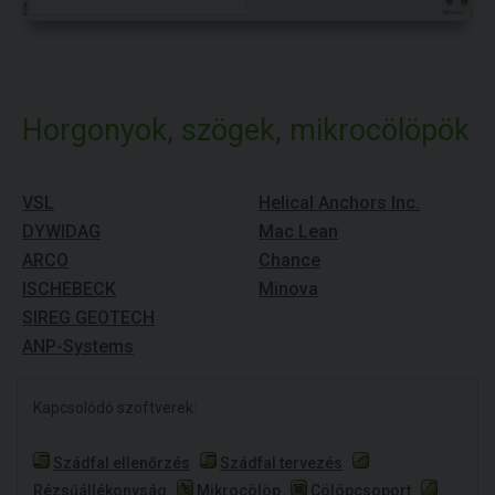
Horgonyok, szögek, mikrocölöpök
VSL
Helical Anchors Inc.
DYWIDAG
Mac Lean
ARCO
Chance
ISCHEBECK
Minova
SIREG GEOTECH
ANP-Systems
Kapcsolódó szoftverek:
Szádfal ellenőrzés
Szádfal tervezés
Rézsűállékonyság
Mikrocölöp
Cölöpcsoport