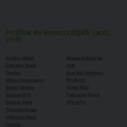
Profilok és lemezcölöpök (acél,
vinil)
Arcelor Mittal
Atlanta Industries
Emirates Steel
CMI
Gerdau
Everlast Synthetic
Products
Mlion Corporation
Green Wall
Nucor Skyline
Pietrucha Group
Samuel RFG
VPA Infra
Skyline Steel
Thyssen Krupp
Vitkovice Steel
Ferona