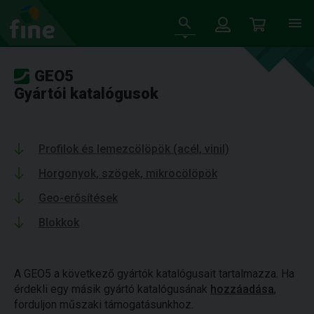
GEO5
Gyártói katalógusok
Profilok és lemezcölöpök (acél, vinil)
Horgonyok, szögek, mikrocölöpök
Geo-erősítések
Blokkok
A GEO5 a következő gyártók katalógusait tartalmazza. Ha
érdekli egy másik gyártó katalógusának
hozzáadása
,
forduljon műszaki támogatásunkhoz.