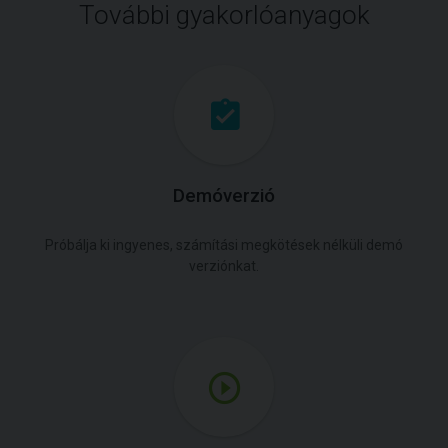
További gyakorlóanyagok
Demóverzió
Próbálja ki ingyenes, számítási megkötések nélküli demó
verziónkat.