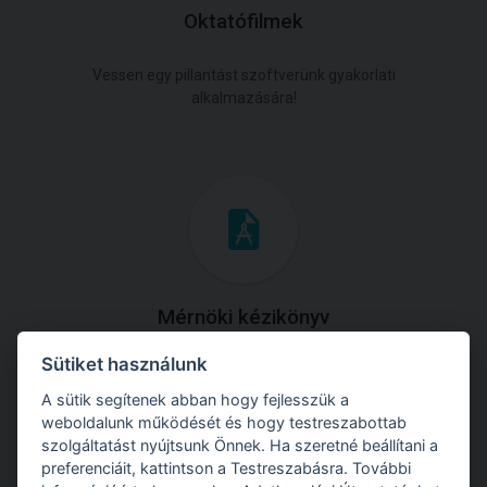
Oktatófilmek
Vessen egy pillantást szoftverünk gyakorlati
alkalmazására!
Mérnöki kézikönyv
Sütiket használunk
Töltse le útmutatónkat az összes elméleti anyaggal és
gyakorlati példával!
A sütik segítenek abban hogy fejlesszük a
weboldalunk működését és hogy testreszabottab
szolgáltatást nyújtsunk Önnek. Ha szeretné beállítani a
preferenciáit, kattintson a Testreszabásra. További