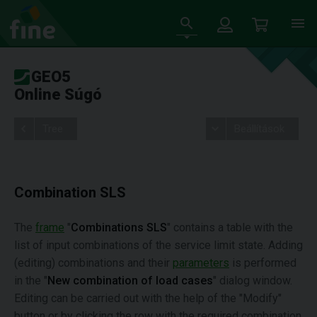
GEO5
Online Súgó
Tree
Beállítások
Combination SLS
The
frame
"
Combinations SLS
" contains a table with the
list of input combinations of the service limit state. Adding
(editing) combinations and their
parameters
is performed
in the "
New combination of load cases
" dialog window.
Editing can be carried out with the help of the "Modify"
button or by clicking the row with the required combination