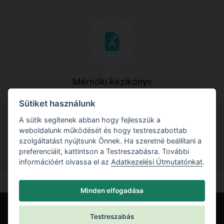
Mérnöki kézikönyv
Sütiket használunk
Töltse le útmutatónkat az összes elméleti anyaggal és
gyakorlati példával!
A sütik segítenek abban hogy fejlesszük a
weboldalunk működését és hogy testreszabottab
szolgáltatást nyújtsunk Önnek. Ha szeretné beállítani a
preferenciáit, kattintson a Testreszabásra. További
információért olvassa el az
Adatkezelési Útmutatónkat
.
Minden elfogadása
Testreszabás
© Fine spol. s r.o.