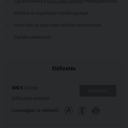
Együttműködés a
GEO5 Data Collector
mobilapplikációval
Metrikus és angolszász mértékegységek
Importálás és exportálás többféle formátumban
Digitális adatkezelés
Előfizetés
400 €
Évente
Megvesz
Előfizetés előnyeit
Csomagban is elérhető: