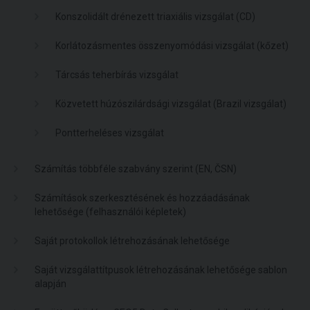
Konszolidált drénezett triaxiális vizsgálat (CD)
Korlátozásmentes összenyomódási vizsgálat (kőzet)
Tárcsás teherbírás vizsgálat
Közvetett húzószilárdsági vizsgálat (Brazil vizsgálat)
Pontterheléses vizsgálat
Számítás többféle szabvány szerint (EN, ČSN)
Számítások szerkesztésének és hozzáadásának
lehetősége (felhasználói képletek)
Saját protokollok létrehozásának lehetősége
Saját vizsgálattítpusok létrehozásának lehetősége sablon
alapján