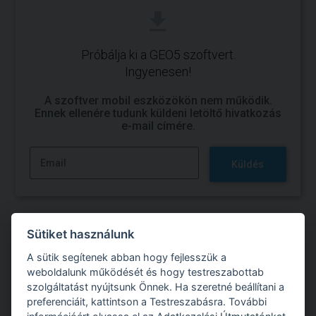
Próbálja ki a GEO5 szoftvert.
Ingyenesen!
A szoftver mobil eszközökön nem működik.
Ennek ellenére tudunk küldeni letöltő hivatkozás
e-mail címére.
Küldés
Sütiket használunk
A sütik segítenek abban hogy fejlesszük a
Próbálja ki a GEO5 szoftverrel való munkát
weboldalunk működését és hogy testreszabottab
szolgáltatást nyújtsunk Önnek. Ha szeretné beállítani a
Ingyenes próbaverzió
preferenciáit, kattintson a Testreszabásra. További