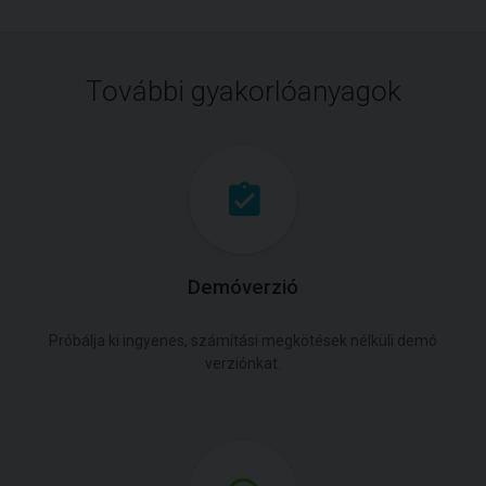
További gyakorlóanyagok
Demóverzió
Próbálja ki ingyenes, számítási megkötések nélküli demó
verziónkat.