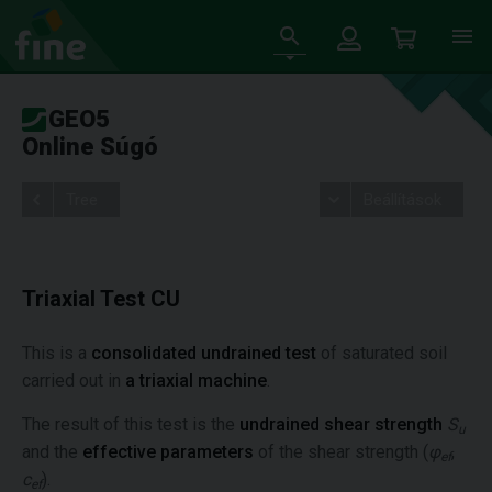
GEO5
Online Súgó
Tree
Beállítások
Triaxial Test CU
This is a
consolidated undrained test
of saturated soil
carried out in
a triaxial machine
.
The result of this test is the
undrained shear strength
S
u
and the
effective parameters
of the shear strength (
φ
,
ef
c
).
ef