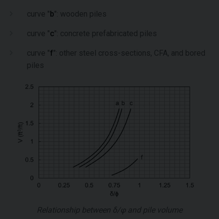
curve "
b
": wooden piles
curve "
c
": concrete prefabricated piles
curve "
f
": other steel cross-sections, CFA, and bored
piles
Relationship between
δ/φ
and pile volume