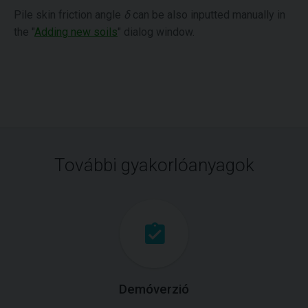
Pile skin friction angle
δ
can be also inputted manually in
the "
Adding new soils
" dialog window.
További gyakorlóanyagok
Demóverzió