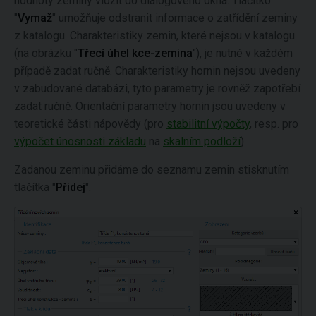
hodnoty zeminy vložit do dialogového okna. Tlačítko
"
Vymaž
" umožňuje odstranit informace o zatřídění zeminy
z katalogu. Charakteristiky zemin, které nejsou v katalogu
(na obrázku "
Třecí úhel kce-zemina
"), je nutné v každém
případě zadat ručně. Charakteristiky hornin nejsou uvedeny
v zabudované databázi, tyto parametry je rovněž zapotřebí
zadat ručně. Orientační parametry hornin jsou uvedeny v
teoretické části nápovědy (pro
stabilitní výpočty
, resp. pro
výpočet únosnosti základu
na
skalním podloží
).
Zadanou zeminu přidáme do seznamu zemin stisknutím
tlačítka "
Přidej
".