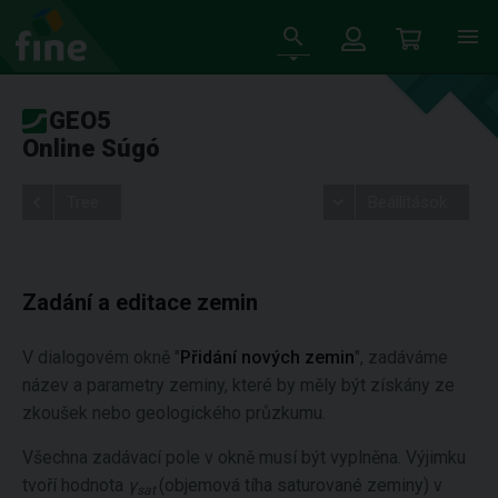
GEO5
Online Súgó
Tree
Beállítások
Zadání a editace zemin
V dialogovém okně "
Přidání nových zemin
", zadáváme
název a parametry zeminy, které by měly být získány ze
zkoušek nebo geologického průzkumu.
Všechna zadávací pole v okně musí být vyplněna. Výjimku
tvoří hodnota
γ
(objemová tíha saturované zeminy) v
sat