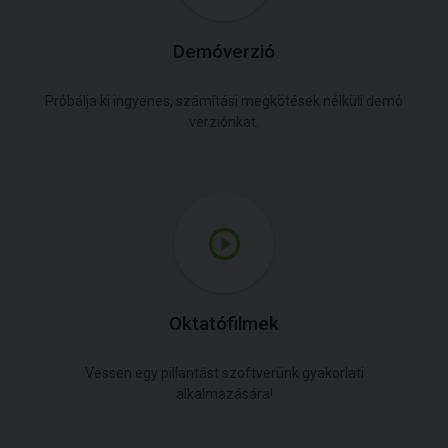
Demóverzió
Próbálja ki ingyenes, számítási megkötések nélküli demó
verziónkat.
Oktatófilmek
Vessen egy pillantást szoftverünk gyakorlati
alkalmazására!