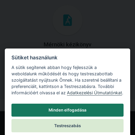
Mérnöki kézikönyv
Sütiket használunk
Töltse le útmutatónkat az összes elméleti anyaggal és
gyakorlati példával!
A sütik segítenek abban hogy fejlesszük a
weboldalunk működését és hogy testreszabottab
szolgáltatást nyújtsunk Önnek. Ha szeretné beállítani a
preferenciáit, kattintson a Testreszabásra. További
információért olvassa el az
Adatkezelési Útmutatónkat
.
Minden elfogadása
Testreszabás
© Fine spol. s r.o.