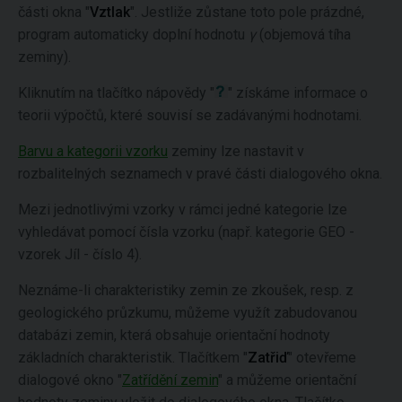
části okna "
Vztlak
". Jestliže zůstane toto pole prázdné,
program automaticky doplní hodnotu
γ
(objemová tíha
zeminy).
Kliknutím na tlačítko nápovědy "
" získáme informace o
teorii výpočtů, které souvisí se zadávanými hodnotami.
Barvu a kategorii vzorku
zeminy lze nastavit v
rozbalitelných seznamech v pravé části dialogového okna.
Mezi jednotlivými vzorky v rámci jedné kategorie lze
vyhledávat pomocí čísla vzorku (např. kategorie GEO -
vzorek Jíl - číslo 4).
Neznáme-li charakteristiky zemin ze zkoušek, resp. z
geologického průzkumu, můžeme využít zabudovanou
databázi zemin, která obsahuje orientační hodnoty
základních charakteristik. Tlačítkem "
Zatřiď
" otevřeme
dialogové okno "
Zatřídění zemin
" a můžeme orientační