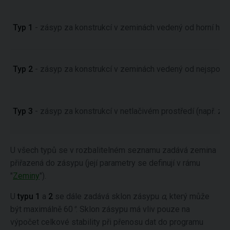
Typ 1
- zásyp za konstrukcí v zeminách vedený od horní hra
Typ 2
- zásyp za konstrukcí v zeminách vedený od nejspodn
Typ 3
- zásyp za konstrukcí v netlačivém prostředí (např. zdr
U všech typů se v rozbalitelném seznamu zadává zemina
přiřazená do zásypu (její parametry se definují v rámu
"
Zeminy
").
U
typu 1
a
2
se dále zadává sklon zásypu
α
, který může
být maximálně 60
°
. Sklon zásypu má vliv pouze na
výpočet celkové stability při přenosu dat do programu