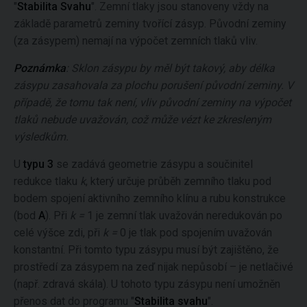
"
Stabilita Svahu
". Zemní tlaky jsou stanoveny vždy na
základě parametrů zeminy tvořící zásyp. Původní zeminy
(za zásypem) nemají na výpočet zemních tlaků vliv.
Poznámka
: Sklon zásypu by měl být takový, aby délka
zásypu zasahovala za plochu porušení původní zeminy. V
případě, že tomu tak není, vliv původní zeminy na výpočet
tlaků nebude uvažován, což může vézt ke zkresleným
výsledkům.
U
typu 3
se zadává geometrie zásypu a součinitel
redukce tlaku
k
, který určuje průběh zemního tlaku pod
bodem spojení aktivního zemního klínu a rubu konstrukce
(bod
A
). Při
k =
1 je zemní tlak uvažován neredukován po
celé výšce zdi, při
k =
0 je tlak pod spojením uvažován
konstantní. Při tomto typu zásypu musí být zajištěno, že
prostředí za zásypem na zeď nijak nepůsobí – je netlačivé
(např. zdravá skála). U tohoto typu zásypu není umožněn
přenos dat do programu "
Stabilita svahu
".