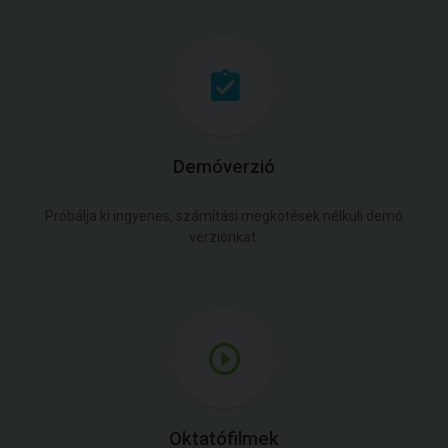
Demóverzió
Próbálja ki ingyenes, számítási megkötések nélküli demó
verziónkat.
Oktatófilmek