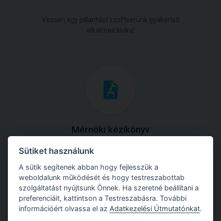
Vessen egy pillantást szoftverünk gyakorlati
alkalmazására!
Mérnöki kézikönyv
Sütiket használunk
Töltse le útmutatónkat az összes elméleti anyaggal és
gyakorlati példával!
A sütik segítenek abban hogy fejlesszük a
weboldalunk működését és hogy testreszabottab
szolgáltatást nyújtsunk Önnek. Ha szeretné beállítani a
preferenciáit, kattintson a Testreszabásra. További
információért olvassa el az
Adatkezelési Útmutatónkat
.