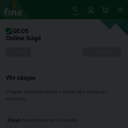
GEO5
Online Súgó
Tree
Beállítások
Vliv zásypu
Program umožňuje počítat s těmito typy zásypu za
konstrukcí:
Zásyp
za konstrukcí není uvažován