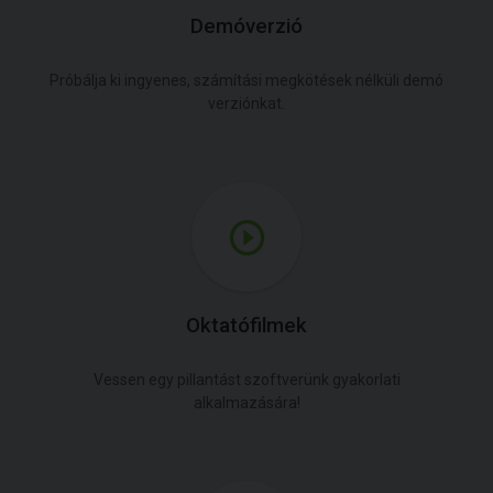
Demóverzió
Próbálja ki ingyenes, számítási megkötések nélküli demó
verziónkat.
Oktatófilmek
Vessen egy pillantást szoftverünk gyakorlati
alkalmazására!