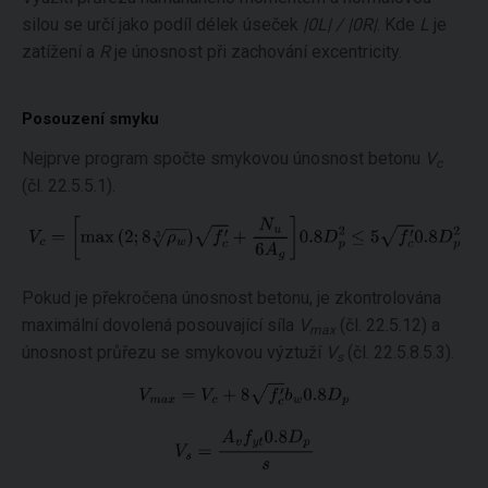
silou se určí jako podíl délek úseček
|0L| / |0R|
. Kde
L
je
zatížení a
R
je únosnost při zachování excentricity.
Posouzení smyku
Nejprve program spočte smykovou únosnost betonu
V
c
(čl. 22.5.5.1).
Pokud je překročena únosnost betonu, je zkontrolována
maximální dovolená posouvající síla
V
(čl. 22.5.12) a
max
únosnost průřezu se smykovou výztuží
V
(čl. 22.5.8.5.3).
s