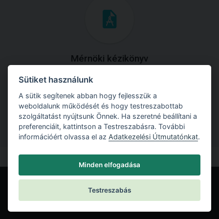
Mérnöki kézikönyv
Sütiket használunk
Töltse le útmutatónkat az összes elméleti anyaggal és
gyakorlati példával!
A sütik segítenek abban hogy fejlesszük a
weboldalunk működését és hogy testreszabottab
szolgáltatást nyújtsunk Önnek. Ha szeretné beállítani a
preferenciáit, kattintson a Testreszabásra. További
információért olvassa el az
Adatkezelési Útmutatónkat
.
Minden elfogadása
Testreszabás
© Fine spol. s r.o.