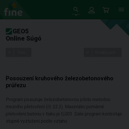
GEO5
Online Súgó
Tree
Beállítások
Posouzení kruhového železobetonového
průřezu
Program posuzuje železobetonovou pilotu metodou
mezního přetvoření (čl. 22.2). Maximální poměrné
přetvoření betonu v tlaku je 0,003. Dále program kontroluje
stupně vyztužení podle vztahu: