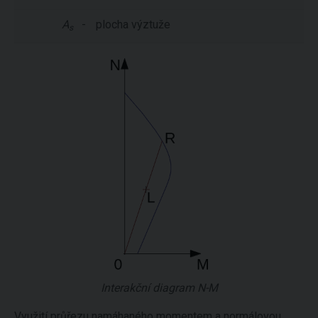
A
-
plocha výztuže
s
Interakční diagram N-M
Využití průřezu namáhaného momentem a normálovou