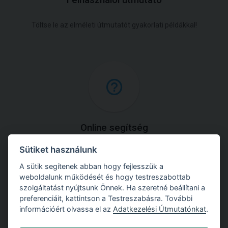
Felhasználói útmutató
Töltse le az elméleti útmutatót gyakorlati példákkal!
Online segítség
Sütiket használunk
Tekintse meg a szoftver alapját képező módszerek
részletes bemutatását!
A sütik segítenek abban hogy fejlesszük a
weboldalunk működését és hogy testreszabottab
szolgáltatást nyújtsunk Önnek. Ha szeretné beállítani a
preferenciáit, kattintson a Testreszabásra. További
információért olvassa el az
Adatkezelési Útmutatónkat
.