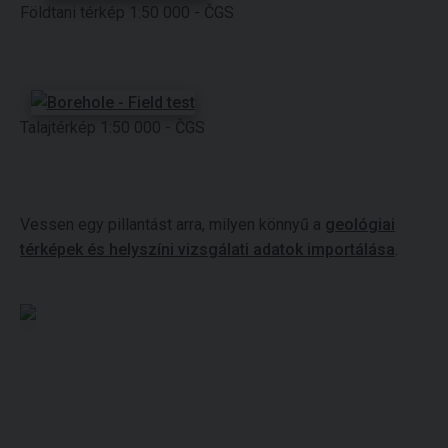
Földtani térkép 1:50 000 - ČGS
Talajtérkép 1:50 000 - ČGS
Vessen egy pillantást arra, milyen könnyű a
geológiai
térképek és helyszíni vizsgálati adatok importálása
.