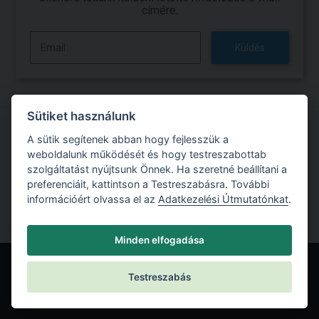
címére.
Küldés
Sütiket használunk
A sütik segítenek abban hogy fejlesszük a
Próbálja ki a GEO5 szoftverrel való munkát
weboldalunk működését és hogy testreszabottab
szolgáltatást nyújtsunk Önnek. Ha szeretné beállítani a
Ingyenes próbaverzió
preferenciáit, kattintson a Testreszabásra. További
információért olvassa el az
Adatkezelési Útmutatónkat
.
Minden elfogadása
Testreszabás
© Fine spol. s r.o.