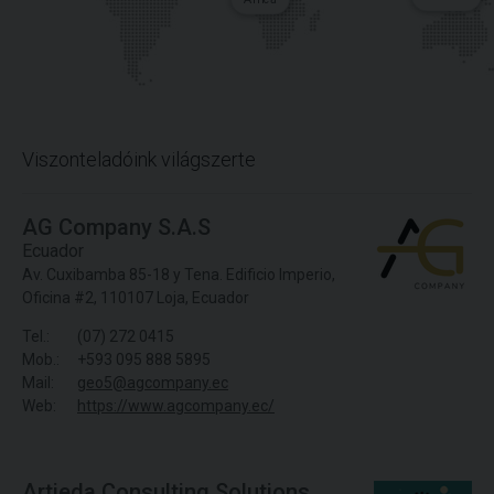
Viszonteladóink világszerte
AG Company S.A.S
Ecuador
Av. Cuxibamba 85-18 y Tena. Edificio Imperio,
Oficina #2, 110107 Loja, Ecuador
Tel.:
(07) 272 0415
Mob.:
+593 095 888 5895
Mail:
geo5@agcompany.ec
Web:
https://www.agcompany.ec/
Artieda Consulting Solutions