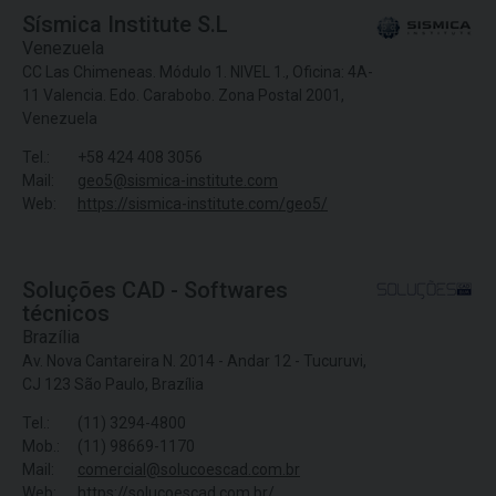
Sísmica Institute S.L
Venezuela
CC Las Chimeneas. Módulo 1. NIVEL 1., Oficina: 4A-
11 Valencia. Edo. Carabobo. Zona Postal 2001,
Venezuela
Tel.:
+58 424 408 3056
Mail:
geo5@sismica-institute.com
Web:
https://sismica-institute.com/geo5/
Soluções CAD - Softwares
técnicos
Brazília
Av. Nova Cantareira N. 2014 - Andar 12 - Tucuruvi,
CJ 123 São Paulo, Brazília
Tel.:
(11) 3294-4800
Mob.:
(11) 98669-1170
Mail:
comercial@solucoescad.com.br
Web:
https://solucoescad.com.br/