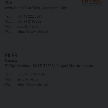
Chile
Avda. Prat 199 of 702A, Concepción, Chile
Tel.:
+56 41 222 5381
Mob.:
+56 99 2193582
Mail:
oitec@oitec.cl
Web:
https://www.oitec.cl/
PILER
Kanada
50 Elgin Meadows Rd SE, T2Z0S1 Calgary Alberta, Kanada
Tel.:
+1 (647) 812-9636
Mail:
geo5@piler.ca
Web:
https://www.piler.ca/