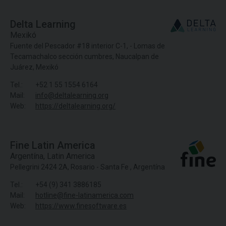
Delta Learning
Mexikó
Fuente del Pescador #18 interior C-1, - Lomas de
Tecamachalco sección cumbres, Naucalpan de
Juárez, Mexikó
Tel.:
+52 1 55 1554 6164
Mail:
info@deltalearning.org
Web:
https://deltalearning.org/
Fine Latin America
Argentína
,
Latin America
Pellegrini 2424 2A, Rosario - Santa Fe , Argentína
Tel.:
+54 (9) 341 3886185
Mail:
hotline@fine-latinamerica.com
Web:
https://www.finesoftware.es