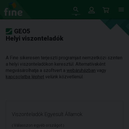
GEO5
Helyi viszonteladók
A Fine sikeresen terjeszti programjait nemzetközi szinten
a helyi viszonteladókon keresztül. Alternatívaként
megvásárolhatja a szoftvert a
webáruházban
vagy
kapcsolatba léphet
velünk közvetlenül.
Viszonteladók Egyesült Államok
Válasszon egyéb országot
(
)