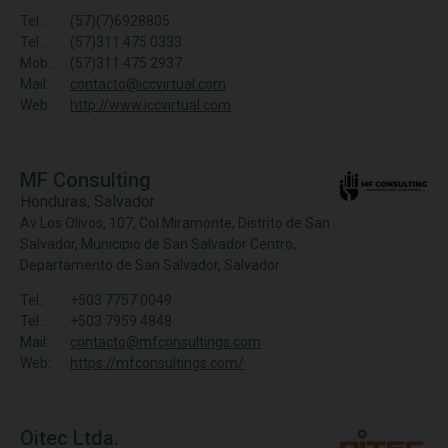
Tel.:
(57)(7)6928805
Tel.:
(57)311 475 0333
Mob.:
(57)311 475 2937
Mail:
contacto@iccvirtual.com
Web:
http://www.iccvirtual.com
MF Consulting
Honduras
,
Salvador
Av Los Olivos, 107, Col Miramonte, Distrito de San
Salvador, Municipio de San Salvador Centro,
Departamento de San Salvador, Salvador
Tel.:
+503 7757 0049
Tel.:
+503 7959 4848
Mail:
contacto@mfconsultings.com
Web:
https://mfconsultings.com/
Oitec Ltda.