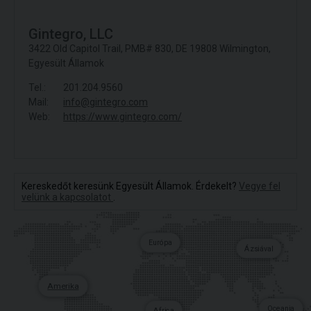
Gintegro, LLC
3422 Old Capitol Trail, PMB# 830, DE 19808 Wilmington,
Egyesült Államok
Tel.:
201.204.9560
Mail:
info@gintegro.com
Web:
https://www.gintegro.com/
Kereskedőt keresünk Egyesült Államok. Érdekelt?
Vegye fel
velünk a kapcsolatot
.
Európa
Ázsiával
Amerika
Oceania
Africa